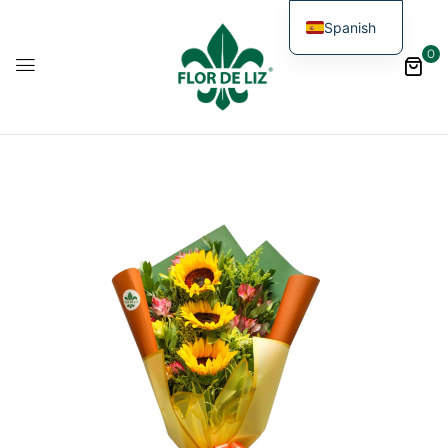
Spanish
0