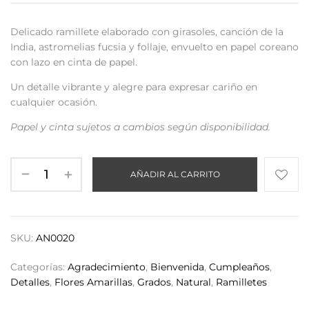
Delicado ramillete elaborado con girasoles, canción de la
India, astromelias fucsia y follaje, envuelto en papel coreano
con lazo en cinta de papel.
Un detalle vibrante y alegre para expresar cariño en
cualquier ocasión.
Papel y cinta sujetos a cambios según disponibilidad.
AÑADIR AL CARRITO
SKU:
AN0020
Categorías:
Agradecimiento
,
Bienvenida
,
Cumpleaños
,
Detalles
,
Flores Amarillas
,
Grados
,
Natural
,
Ramilletes