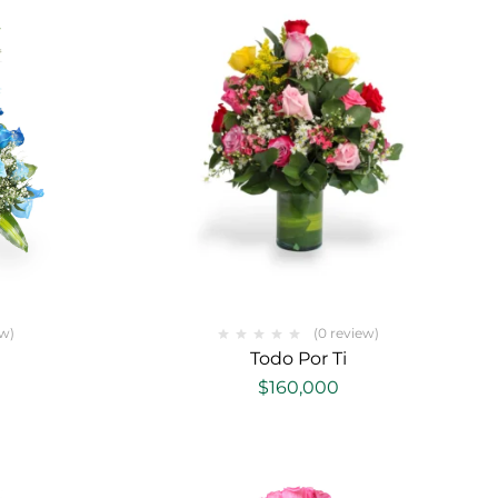
ew)
(0 review)
Todo Por Ti
$
160,000