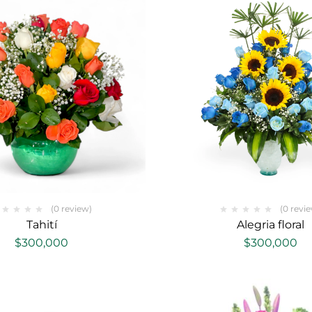
(0 review)
(0 revi
Tahití
Alegria floral
$
300,000
$
300,000