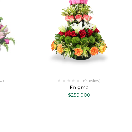
ew)
(0 review)
Enigma
$
250,000