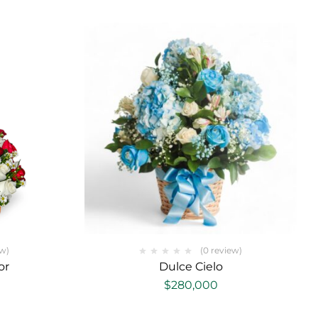
ew)
(0 review)
or
Dulce Cielo
$
280,000