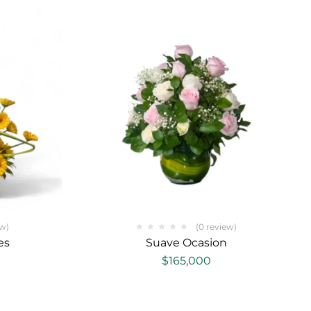
ew)
(0 review)
es
Suave Ocasion
$
165,000