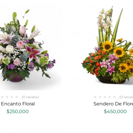
(0 review)
(0 revi
Encanto Floral
Sendero De Flor
$
250,000
$
450,000