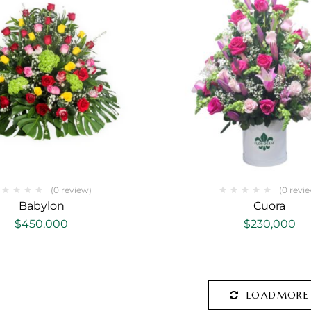
(0 review)
(0 revi
Babylon
Cuora
$
450,000
$
230,000
LOADMORE