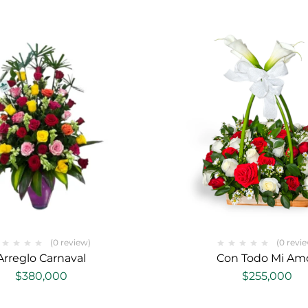
(0 review)
(0 revi
Arreglo Carnaval
Con Todo Mi Am
$
380,000
$
255,000