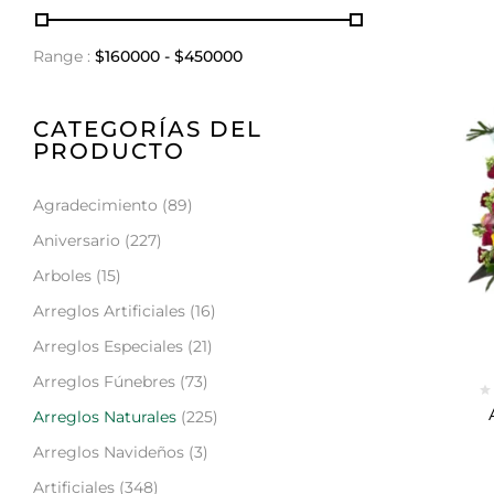
Range :
$
160000
- $
450000
CATEGORÍAS DEL
PRODUCTO
Agradecimiento
(89)
Aniversario
(227)
Arboles
(15)
Arreglos Artificiales
(16)
Arreglos Especiales
(21)
Arreglos Fúnebres
(73)
Arreglos Naturales
(225)
Arreglos Navideños
(3)
Artificiales
(348)