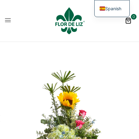
Spanish
0