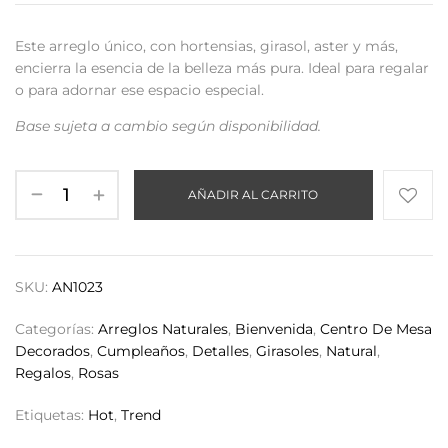
Este arreglo único, con hortensias, girasol, aster y más,
encierra la esencia de la belleza más pura. Ideal para regalar
o para adornar ese espacio especial.
Base sujeta a cambio según disponibilidad.
AÑADIR AL CARRITO
SKU:
AN1023
Categorías:
Arreglos Naturales
,
Bienvenida
,
Centro De Mesa
Decorados
,
Cumpleaños
,
Detalles
,
Girasoles
,
Natural
,
Regalos
,
Rosas
Etiquetas:
Hot
,
Trend