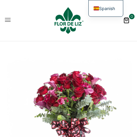
Spanish
0