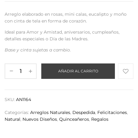
Arreglo elaborado en rosas, mini calas, eucalipto y moño
con cinta de tela en forma de corazón.
Ideal para Amor y Amistad, aniversarios, cumpleaños,
detalles especiales o Día de las Madres.
Base y cinta sujetas a cambio.
AÑADIR AL CARRITO
SKU:
AN1164
Categorías:
Arreglos Naturales
,
Despedida
,
Felicitaciones
,
Natural
,
Nuevos Diseños
,
Quinceañeros
,
Regalos