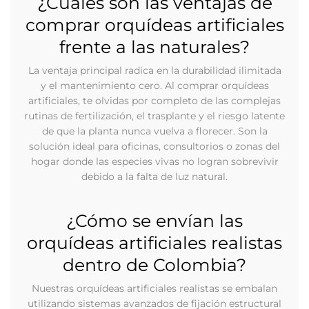
¿Cuáles son las ventajas de
comprar orquídeas artificiales
frente a las naturales?
La ventaja principal radica en la durabilidad ilimitada
y el mantenimiento cero. Al comprar orquídeas
artificiales, te olvidas por completo de las complejas
rutinas de fertilización, el trasplante y el riesgo latente
de que la planta nunca vuelva a florecer. Son la
solución ideal para oficinas, consultorios o zonas del
hogar donde las especies vivas no logran sobrevivir
debido a la falta de luz natural.
¿Cómo se envían las
orquídeas artificiales realistas
dentro de Colombia?
Nuestras orquídeas artificiales realistas se embalan
utilizando sistemas avanzados de fijación estructural