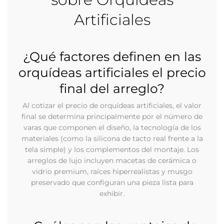
Artificiales
¿Qué factores definen en las
orquídeas artificiales el precio
final del arreglo?
Al cotizar el precio de orquídeas artificiales, el valor
final se determina principalmente por el número de
varas que componen el diseño, la tecnología de los
materiales (como la silicona de tacto real frente a la
tela simple) y los complementos del montaje. Los
arreglos de lujo incluyen macetas de cerámica o
vidrio premium, raíces hiperrealistas y musgo
preservado que configuran una pieza lista para
exhibir.