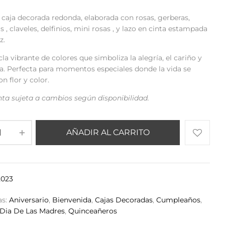
caja decorada redonda, elaborada con rosas, gerberas,
s , claveles, delfinios, mini rosas , y lazo en cinta estampada
z.
a vibrante de colores que simboliza la alegría, el cariño y
ra. Perfecta para momentos especiales donde la vida se
on flor y color.
nta sujeta a cambios según disponibilidad.
AÑADIR AL CARRITO
023
as:
Aniversario
,
Bienvenida
,
Cajas Decoradas
,
Cumpleaños
,
Dia De Las Madres
,
Quinceañeros