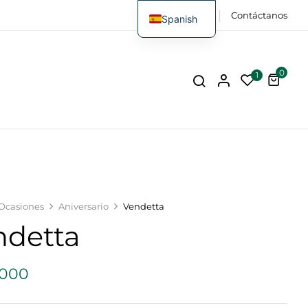
FAQs
Contáctanos
Spanish
0
1
Ocasiones
Aniversario
Vendetta
ndetta
,000