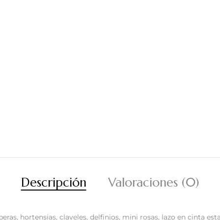
Descripción
Valoraciones (0)
s, hortensias, claveles, delfinios, mini rosas, lazo en cinta est