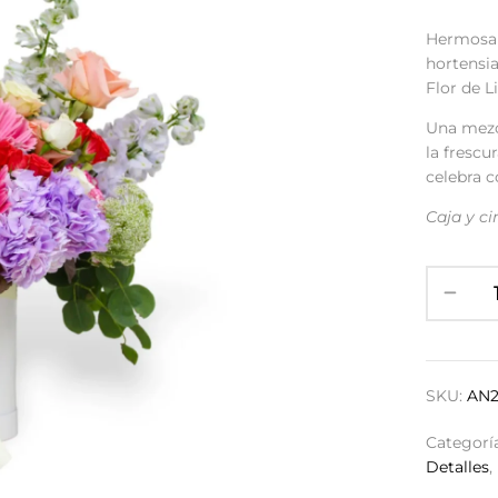
Hermosa 
hortensia
Flor de Li
Una mezcl
la frescu
celebra c
Caja y ci
SKU:
AN2
Categorí
Detalles
,