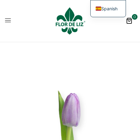
Spanish
0