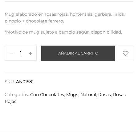
Mug elaborado en rosas rojas, hortensias, gerbera, lirios,
pinopio + chocolate ferrero.
*Motivo de mug sujeto a cambio según disponibilidad.
AÑADIR AL CARRITO
SKU:
AN01581
Categorías:
Con Chocolates
,
Mugs
,
Natural
,
Rosas
,
Rosas
Rojas