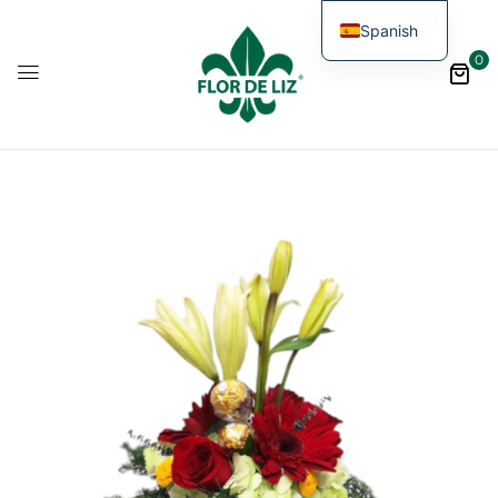
Spanish
0