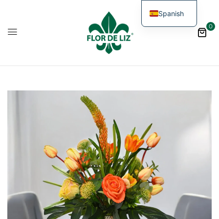
Spanish
0