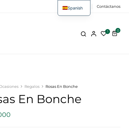
FAQs
Contáctanos
Spanish
0
1
Ocasiones
Regalos
Rosas En Bonche
sas En Bonche
000