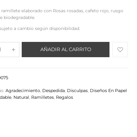
ramillete elaborado con Rosas rosadas, cafeto rojo, rusgo
e biodegradable.
sujeto a cambio según disponibilidad.
AÑADIR AL CARRITO
075
as:
Agradecimiento
,
Despedida
,
Disculpas
,
Diseños En Papel
dable
,
Natural
,
Ramilletes
,
Regalos