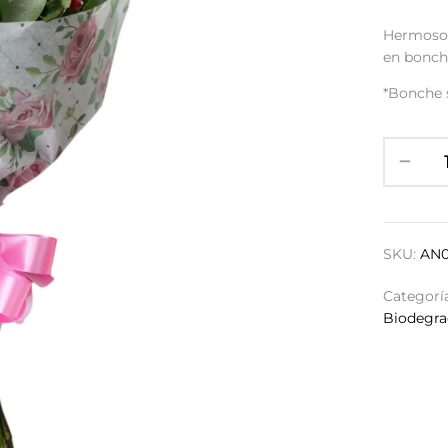
Hermoso 
en bonch
*Bonche 
SKU:
AN0
Categorí
Biodegra