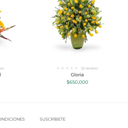
ew)
(0 review)
l
Gloria
$
650,000
CONDICIONES
SUSCRÍBETE