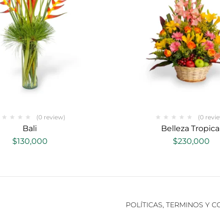
(0 review)
(0 revi
Bali
Belleza Tropica
$
130,000
$
230,000
POLÍTICAS, TERMINOS Y 