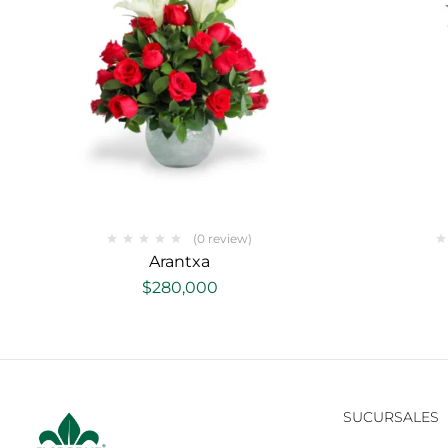
(0 review)
Arantxa
$
280,000
SUCURSALES