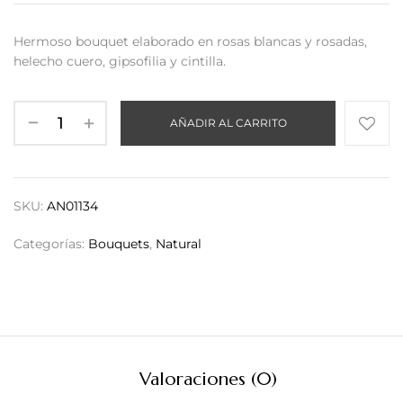
Hermoso bouquet elaborado en rosas blancas y rosadas,
helecho cuero, gipsofilia y cintilla.
AÑADIR AL CARRITO
SKU:
AN01134
Categorías:
Bouquets
,
Natural
Valoraciones (0)