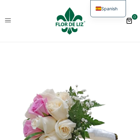
Spanish
0