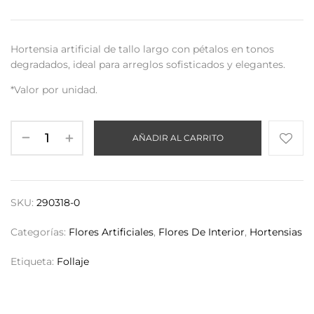
Hortensia artificial de tallo largo con pétalos en tonos
degradados, ideal para arreglos sofisticados y elegantes.
*Valor por unidad.
AÑADIR AL CARRITO
SKU:
290318-0
Categorías:
Flores Artificiales
,
Flores De Interior
,
Hortensias
Etiqueta:
Follaje