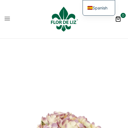
Spanish
0