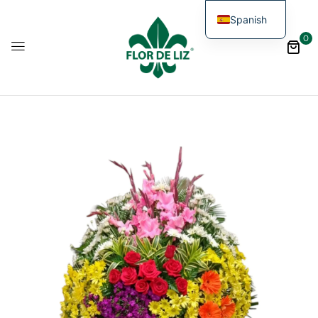
Spanish
0