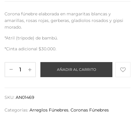
Corona fúnebre elaborada en margaritas blancas y
amarillas, rosas rojas, gerberas, gladiolos rosados y gipsi
morado.
*Atril (trípode) de bambú.
*Cinta adicional $30.000.
AÑADIR AL CARRITO
SKU:
AN01469
Categorías:
Arreglos Fúnebres
,
Coronas Fúnebres