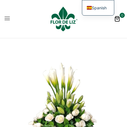
Spanish
0