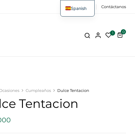
FAQs
Contáctanos
Spanish
0
1
Ocasiones
Cumpleaños
Dulce Tentacion
lce Tentacion
000