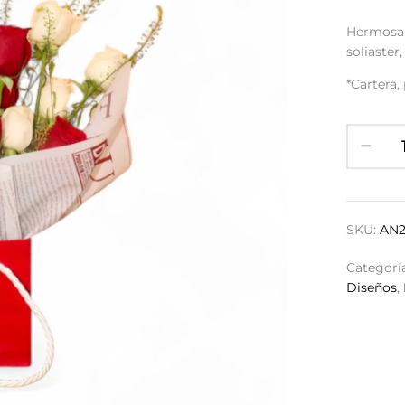
Hermosa c
soliaster
*Cartera,
SKU:
AN
Categorí
Diseños
,