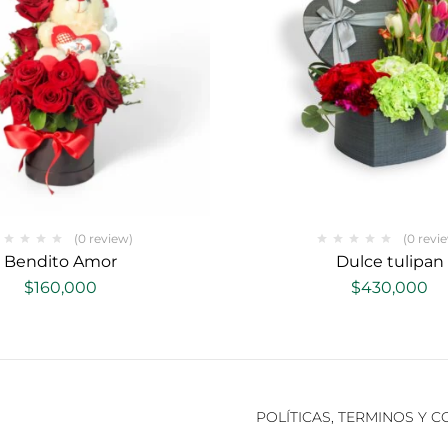
(0 review)
(0 revi
Bendito Amor
Dulce tulipan
$
160,000
$
430,000
POLÍTICAS, TERMINOS Y 