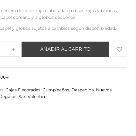
artera de color roja elaborada en rosas rojas y blancas,
, papel coreano y 3 globos pequeños
 papel y globos sujetos a cambios según disponibilidad.
AÑADIR AL CARRITO
2064
as:
Cajas Decoradas
,
Cumpleaños
,
Despedida
,
Nuevos
Regalos
,
San Valentin