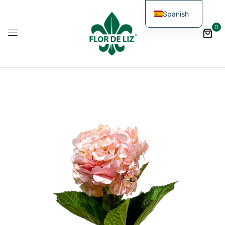
Spanish
0