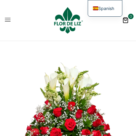
Spanish
0