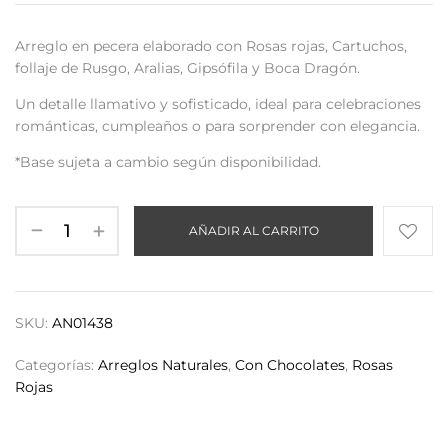
Arreglo en pecera elaborado con Rosas rojas, Cartuchos,
follaje de Rusgo, Aralias, Gipsófila y Boca Dragón.
Un detalle llamativo y sofisticado, ideal para celebraciones
románticas, cumpleaños o para sorprender con elegancia.
*Base sujeta a cambio según disponibilidad.
AÑADIR AL CARRITO
SKU:
AN01438
Categorías:
Arreglos Naturales
,
Con Chocolates
,
Rosas
Rojas