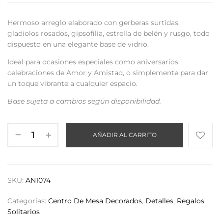
Hermoso arreglo elaborado con gerberas surtidas,
gladiolos rosados, gipsofilia, estrella de belén y rusgo, todo
dispuesto en una elegante base de vidrio.
Ideal para ocasiones especiales como aniversarios,
celebraciones de Amor y Amistad, o simplemente para dar
un toque vibrante a cualquier espacio.
Base sujeta a cambios según disponibilidad
.
AÑADIR AL CARRITO
SKU:
AN1074
Categorías:
Centro De Mesa Decorados
,
Detalles
,
Regalos
,
Solitarios