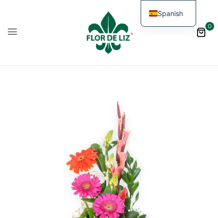
Spanish
0