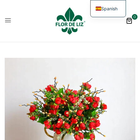
Spanish
0