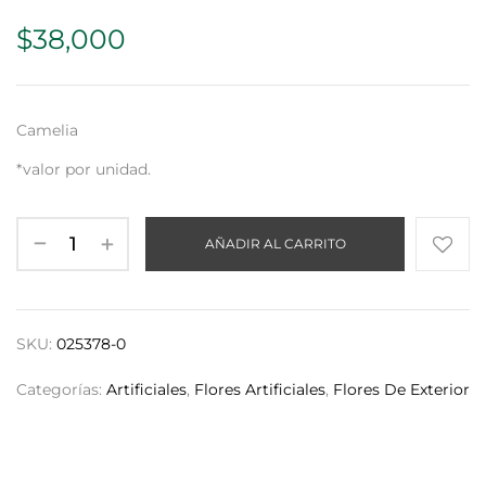
$
38,000
Camelia
*valor por unidad.
AÑADIR AL CARRITO
SKU:
025378-0
Categorías:
Artificiales
,
Flores Artificiales
,
Flores De Exterior