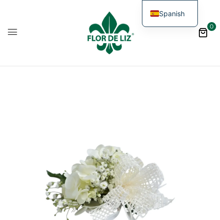
Spanish
0