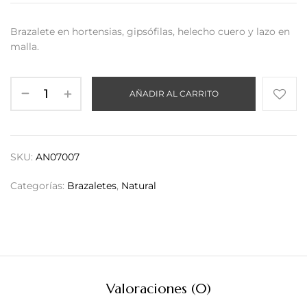
Brazalete en hortensias, gipsófilas, helecho cuero y lazo en
malla.
AÑADIR AL CARRITO
SKU:
AN07007
Categorías:
Brazaletes
,
Natural
Valoraciones (0)