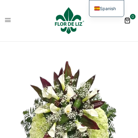
Spanish
0