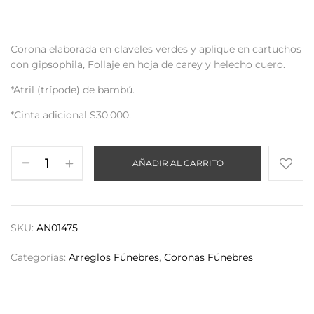
Corona elaborada en claveles verdes y aplique en cartuchos
con gipsophila, Follaje en hoja de carey y helecho cuero.
*Atril (trípode) de bambú.
*Cinta adicional $30.000.
AÑADIR AL CARRITO
SKU:
AN01475
Categorías:
Arreglos Fúnebres
,
Coronas Fúnebres