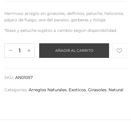
Hermoso arreglo en girasoles, delfinios, peluche, heliconia,
pájaro de fuego, ave del paraíso, gerberas y follaje
*Base y peluche sujetos a cambio según dispónibilidad.
AÑADIR AL CARRITO
SKU:
AN01057
Categorías:
Arreglos Naturales
,
Exoticos
,
Girasoles
,
Natural