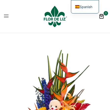
Spanish
0