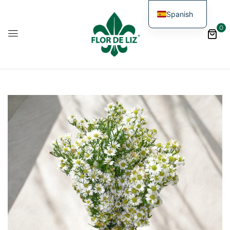
Spanish
0