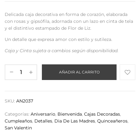
Delicada caja decorativa en forma de corazón, elaborada
con rosas y gipsófila, adornada con un lazo en cinta de tela
y el distintivo estampado de Flor de Liz.
Un detalle que expresa amor con estilo y sutileza.
Caja y Cinta sujeta a cambios según disponibilidad.
AÑADIR AL CARRITO
SKU:
AN2037
Categorías:
Aniversario
,
Bienvenida
,
Cajas Decoradas
,
Cumpleaños
,
Detalles
,
Dia De Las Madres
,
Quinceañeros
,
San Valentin