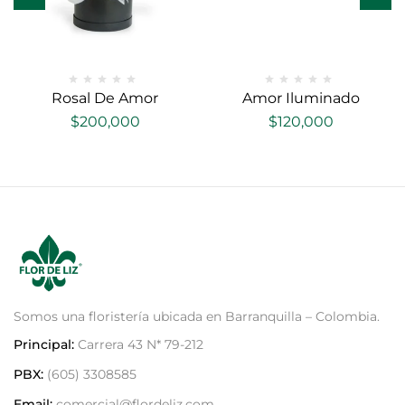
Rosal De Amor
Amor Iluminado
$
200,000
$
120,000
Somos una floristería ubicada en Barranquilla – Colombia.
Principal:
Carrera 43 N* 79-212
PBX:
(605) 3308585
Email:
comercial@flordeliz.com