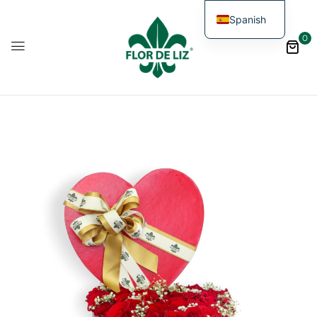
Spanish
0