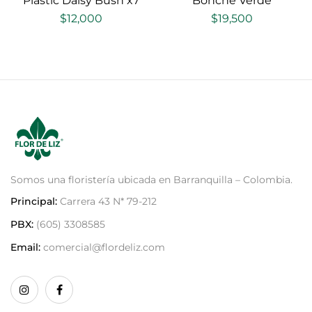
Plastic Daisy Bush x7
Bonche Verde
$
12,000
$
19,500
Somos una floristería ubicada en Barranquilla – Colombia.
Principal:
Carrera 43 N* 79-212
PBX:
(605) 3308585
Email:
comercial@flordeliz.com