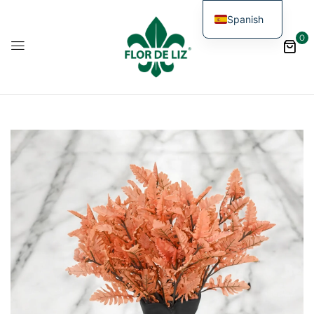
Spanish
0