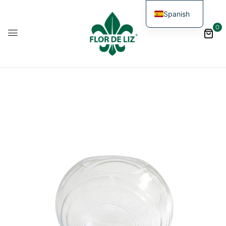
Spanish
0