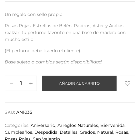
Un regalo con sello propio.
Rosas Rojas, Estrellas de Belén, Papiros, Aster y Aralias
realzan tu perfume favorito en una base de madera con
mucho estilo.
(El perfume debe traerlo el cliente).
Base sujeta a cambios según disponibilidad.
AÑADIR AL CARRITO
SKU:
AN1035
Categorías:
Aniversario
,
Arreglos Naturales
,
Bienvenida
,
Cumpleaños
,
Despedida
,
Detalles
,
Grados
,
Natural
,
Rosas
,
Rosas Rojas
,
San Valentin