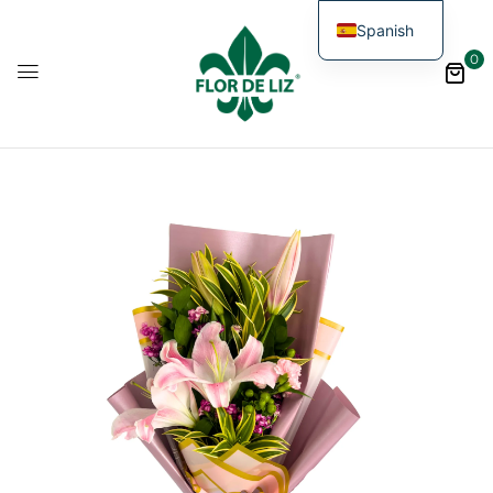
Spanish
0